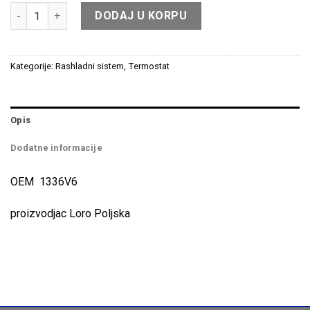
Termostat motora rashladne tecnosti 038-025-0008 količina
DODAJ U KORPU
Kategorije:
Rashladni sistem
,
Termostat
Opis
Dodatne informacije
OEM 1336V6
proizvodjac Loro Poljska