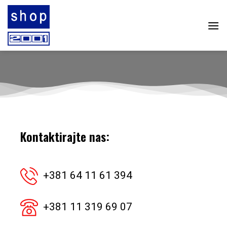
Skip
to
content
Kontaktirajte nas:
+381
64 11 61 394
+381
11 319 69 07