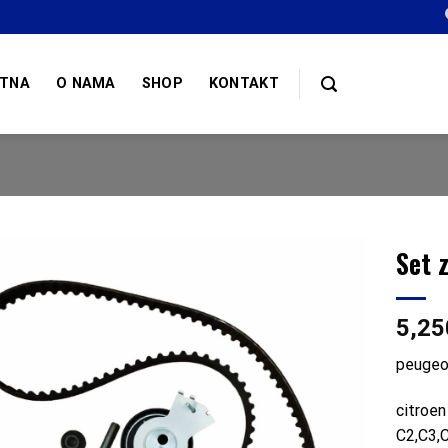
TNA
O NAMA
SHOP
KONTAKT
Set 
5,2
peugeo
citroe
C2,C3,C