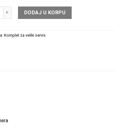
castog kaisa 530033510 količina
DODAJ U KORPU
ja:
Komplet za veliki servis
nera