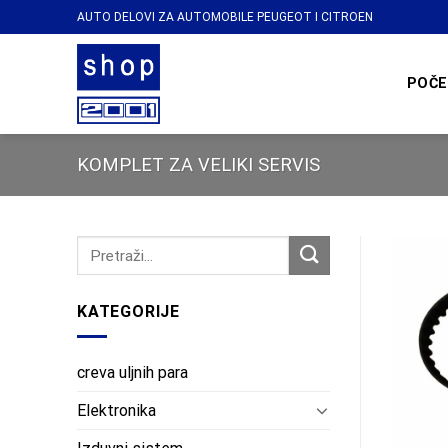
Skip
AUTO DELOVI ZA AUTOMOBILE PEUGEOT I CITROEN
to
content
POČE
KOMPLET ZA VELIKI SERVIS
KATEGORIJE
creva uljnih para
Elektronika