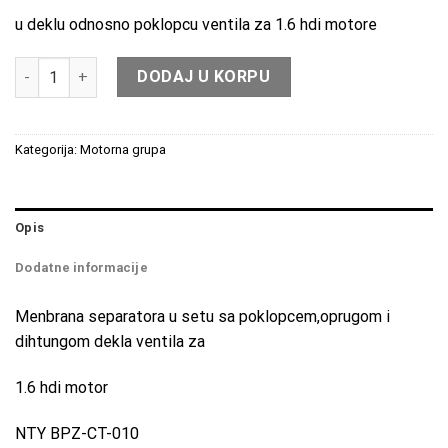
u deklu odnosno poklopcu ventila za 1.6 hdi motore
Membrana separatora ulnjih para set količina
DODAJ U KORPU
Kategorija:
Motorna grupa
Opis
Dodatne informacije
Menbrana separatora u setu sa poklopcem,oprugom i
dihtungom dekla ventila za
1.6 hdi motor
NTY BPZ-CT-010